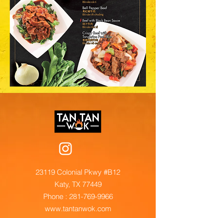
23119 Colonial Pkwy #B12
Katy, TX 77449
Phone : 281-769-9966
www.tantanwok.com